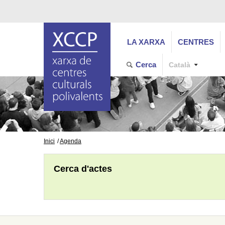
LA XARXA
CENTRES
Cerca
Català
Inici
Agenda
Cerca d'actes