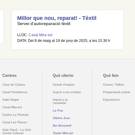
Millor que nou, reparat! - Tèxtil
Servei d'autoreparació tèxtil
LLOC:
Casal Mira-sol
DATA: Del 8 de maig al 19 de juny de 2025, a les 15.30 h
Centres
Què oferim
Què fem
Casa de Cultura
Cessió d'espais
Cursos i Tallers
Casal Torreblanca
Suport a les entitats
Programació pròpia
Xalet Negre
Impuls a la
Exposicions
creativitat
Casal Mira-sol
La Pua
Casino La Floresta
Oficina Jove
Casal Les Planes
Bar Bocamoll
Sala Clavé - La Unió
Centre Cultural
Teatre Mira-sol