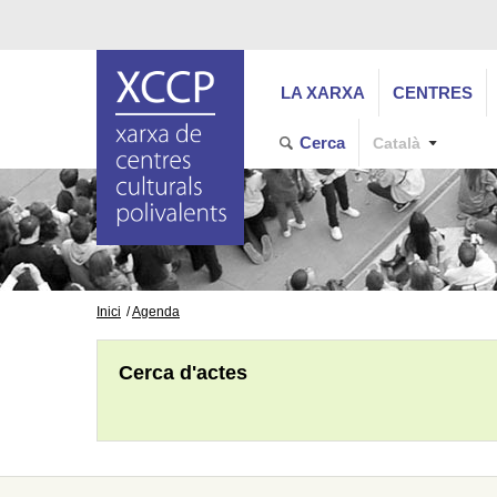
LA XARXA
CENTRES
Cerca
Català
Inici
Agenda
Cerca d'actes