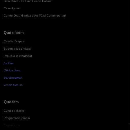
Sala Clavé - La Unió Centre Cultural
Casa Aymat
Centre Grau-Garriga d'Art Tèxtil Contemporani
Què oferim
Cessió d'espais
Suport a les entitats
Impuls a la creativitat
La Pua
Oficina Jove
Bar Bocamoll
Teatre Mira-sol
Què fem
Cursos i Tallers
Programació pròpia
Exposicions