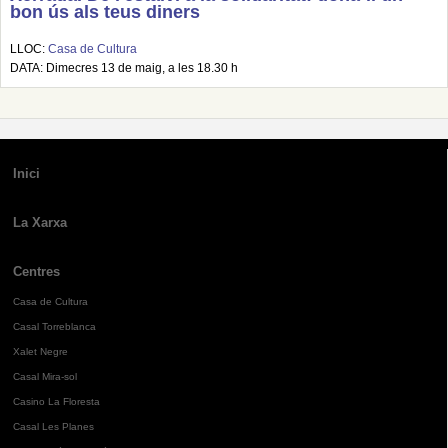
bon ús als teus diners
LLOC:
Casa de Cultura
DATA: Dimecres 13 de maig, a les 18.30 h
Inici
La Xarxa
Centres
Casa de Cultura
Casal Torreblanca
Xalet Negre
Casal Mira-sol
Casino La Floresta
Casal Les Planes