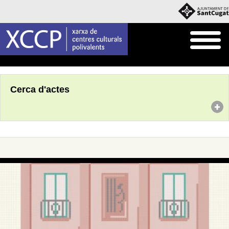
Inici
Agenda
Cerca d'actes