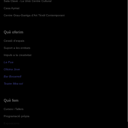
Sala Clavé - La Unió Centre Cultural
Casa Aymat
Centre Grau-Garriga d'Art Tèxtil Contemporani
Què oferim
Cessió d'espais
Suport a les entitats
Impuls a la creativitat
La Pua
Oficina Jove
Bar Bocamoll
Teatre Mira-sol
Què fem
Cursos i Tallers
Programació pròpia
Exposicions