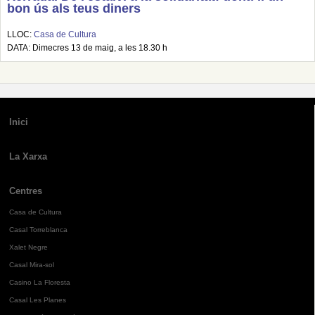
bon ús als teus diners
LLOC:
Casa de Cultura
DATA: Dimecres 13 de maig, a les 18.30 h
Inici
La Xarxa
Centres
Casa de Cultura
Casal Torreblanca
Xalet Negre
Casal Mira-sol
Casino La Floresta
Casal Les Planes