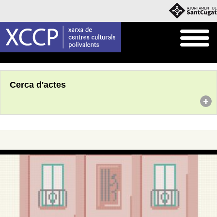
Inici
Agenda
Cerca d'actes