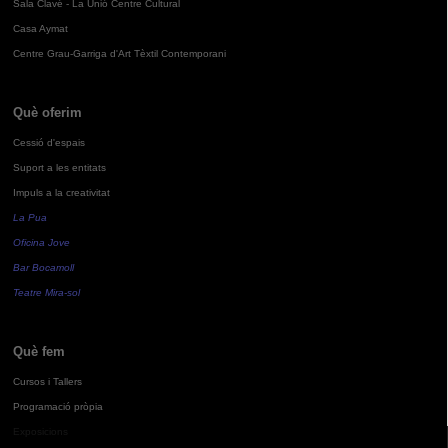
Sala Clavé - La Unió Centre Cultural
Casa Aymat
Centre Grau-Garriga d'Art Tèxtil Contemporani
Què oferim
Cessió d'espais
Suport a les entitats
Impuls a la creativitat
La Pua
Oficina Jove
Bar Bocamoll
Teatre Mira-sol
Què fem
Cursos i Tallers
Programació pròpia
Exposicions