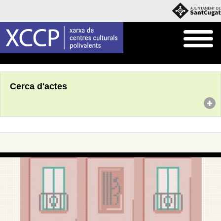
Inici
Agenda
Cerca d'actes