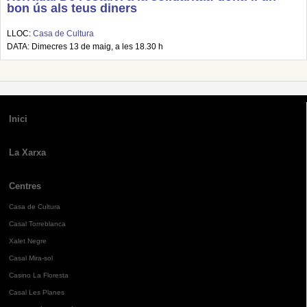
bon ús als teus diners
LLOC:
Casa de Cultura
DATA: Dimecres 13 de maig, a les 18.30 h
Inici
La Xarxa
Centres
Casa de Cultura
Casal Torreblanca
Xalet Negre
Casal Mira-sol
Casino La Floresta
Casal Les Planes