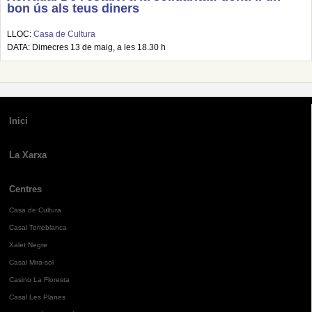
bon ús als teus diners
LLOC:
Casa de Cultura
DATA: Dimecres 13 de maig, a les 18.30 h
Inici
La Xarxa
Centres
Casa de Cultura
Casal Torreblanca
Xalet Negre
Casal Mira-sol
Casino La Floresta
Casal Les Planes