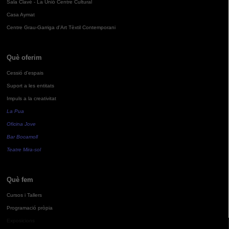
Sala Clavé - La Unió Centre Cultural
Casa Aymat
Centre Grau-Garriga d'Art Tèxtil Contemporani
Què oferim
Cessió d'espais
Suport a les entitats
Impuls a la creativitat
La Pua
Oficina Jove
Bar Bocamoll
Teatre Mira-sol
Què fem
Cursos i Tallers
Programació pròpia
Exposicions