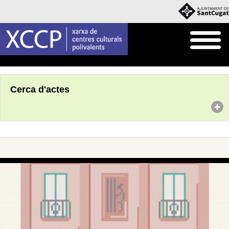
Inici
Agenda
Cerca d'actes