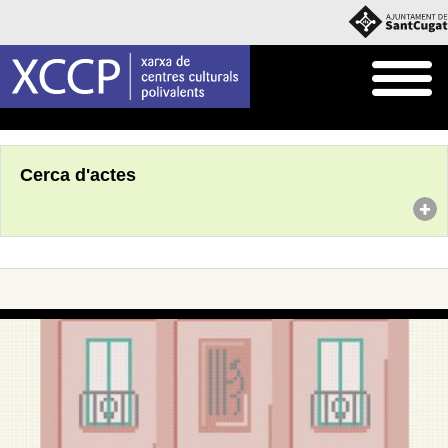
Inici
Agenda
Cerca d'actes