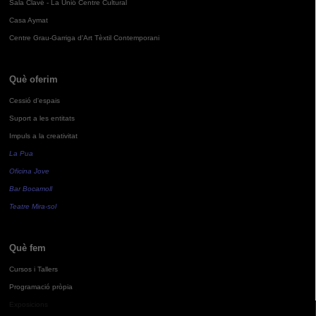
Sala Clavé - La Unió Centre Cultural
Casa Aymat
Centre Grau-Garriga d'Art Tèxtil Contemporani
Què oferim
Cessió d'espais
Suport a les entitats
Impuls a la creativitat
La Pua
Oficina Jove
Bar Bocamoll
Teatre Mira-sol
Què fem
Cursos i Tallers
Programació pròpia
Exposicions