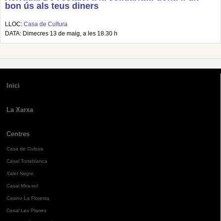
bon ús als teus diners
LLOC:
Casa de Cultura
DATA: Dimecres 13 de maig, a les 18.30 h
Inici
La Xarxa
Centres
Casa de Cultura
Casal Torreblanca
Xalet Negre
Casal Mira-sol
Casino La Floresta
Casal Les Planes