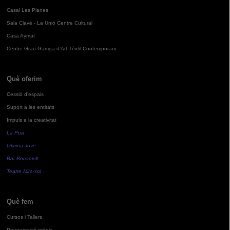
Casal Les Planes
Sala Clavé - La Unió Centre Cultural
Casa Aymat
Centre Grau-Garriga d'Art Tèxtil Contemporani
Què oferim
Cessió d'espais
Suport a les entitats
Impuls a la creativitat
La Pua
Oficina Jove
Bar Bocamoll
Teatre Mira-sol
Què fem
Cursos i Tallers
Programació pròpia