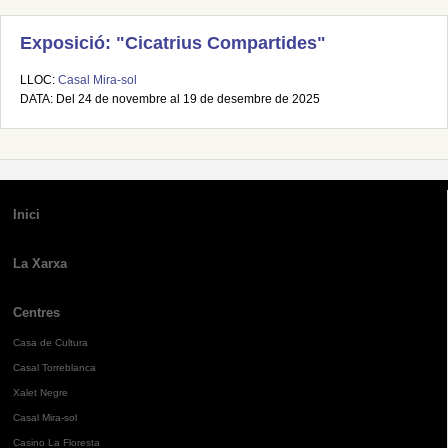
Exposició: "Cicatrius Compartides"
LLOC:
Casal Mira-sol
DATA: Del 24 de novembre al 19 de desembre de 2025
Inici
La Xarxa
Centres
Casa de Cultura
Casal Torreblanca
Xalet Negre
Casal Mira-sol
Casino La Floresta