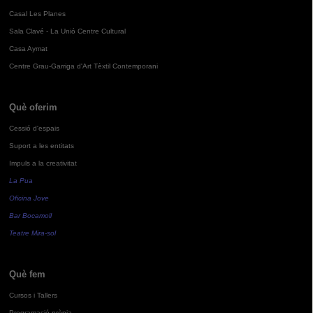
Casal Les Planes
Sala Clavé - La Unió Centre Cultural
Casa Aymat
Centre Grau-Garriga d'Art Tèxtil Contemporani
Què oferim
Cessió d'espais
Suport a les entitats
Impuls a la creativitat
La Pua
Oficina Jove
Bar Bocamoll
Teatre Mira-sol
Què fem
Cursos i Tallers
Programació pròpia