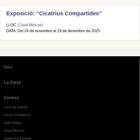
Exposició: "Cicatrius Compartides"
LLOC:
Casal Mira-sol
DATA: Del 24 de novembre al 19 de desembre de 2025
Inici
La Xarxa
Centres
Casa de Cultura
Casal Torreblanca
Xalet Negre
Casal Mira-sol
Casino La Floresta