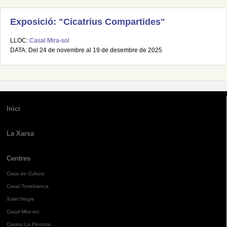
Exposició: "Cicatrius Compartides"
LLOC:
Casal Mira-sol
DATA: Del 24 de novembre al 19 de desembre de 2025
Inici
La Xarxa
Centres
Casa de Cultura
Casal Torreblanca
Xalet Negre
Casal Mira-sol
Casino La Floresta