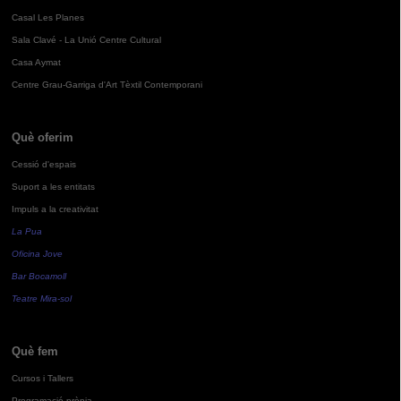
Casal Les Planes
Sala Clavé - La Unió Centre Cultural
Casa Aymat
Centre Grau-Garriga d'Art Tèxtil Contemporani
Què oferim
Cessió d'espais
Suport a les entitats
Impuls a la creativitat
La Pua
Oficina Jove
Bar Bocamoll
Teatre Mira-sol
Què fem
Cursos i Tallers
Programació pròpia