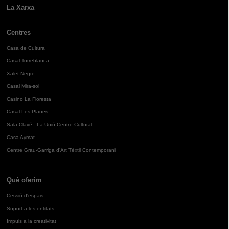
La Xarxa
Centres
Casa de Cultura
Casal Torreblanca
Xalet Negre
Casal Mira-sol
Casino La Floresta
Casal Les Planes
Sala Clavé - La Unió Centre Cultural
Casa Aymat
Centre Grau-Garriga d'Art Tèxtil Contemporani
Què oferim
Cessió d'espais
Suport a les entitats
Impuls a la creativitat