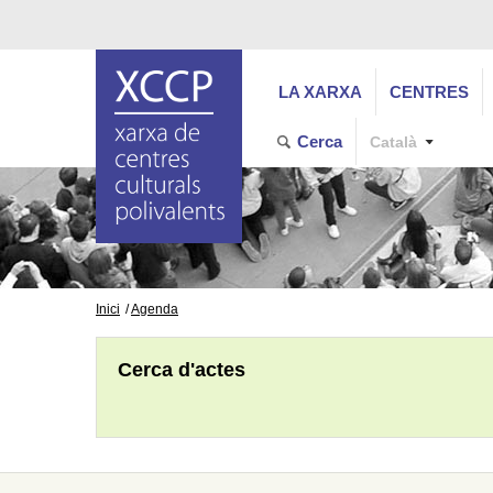
LA XARXA
CENTRES
Cerca
Català
Inici
Agenda
Cerca d'actes