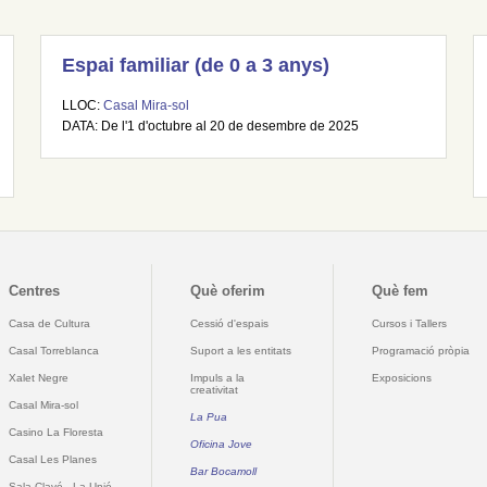
Espai familiar (de 0 a 3 anys)
LLOC:
Casal Mira-sol
DATA: De l'1 d'octubre al 20 de desembre de 2025
Centres
Què oferim
Què fem
Casa de Cultura
Cessió d'espais
Cursos i Tallers
Casal Torreblanca
Suport a les entitats
Programació pròpia
Xalet Negre
Impuls a la
Exposicions
creativitat
Casal Mira-sol
La Pua
Casino La Floresta
Oficina Jove
Casal Les Planes
Bar Bocamoll
Sala Clavé - La Unió