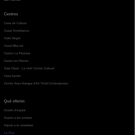
Centres
Casa de Cultura
Casal Torreblanca
Xalet Negre
Casal Mira-sol
Casino La Floresta
Casal Les Planes
Sala Clavé - La Unió Centre Cultural
Casa Aymat
Centre Grau-Garriga d'Art Tèxtil Contemporani
Què oferim
Cessió d'espais
Suport a les entitats
Impuls a la creativitat
La Pua