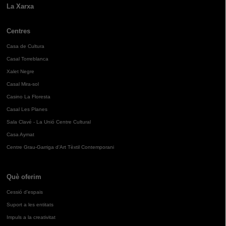
La Xarxa
Centres
Casa de Cultura
Casal Torreblanca
Xalet Negre
Casal Mira-sol
Casino La Floresta
Casal Les Planes
Sala Clavé - La Unió Centre Cultural
Casa Aymat
Centre Grau-Garriga d'Art Tèxtil Contemporani
Què oferim
Cessió d'espais
Suport a les entitats
Impuls a la creativitat