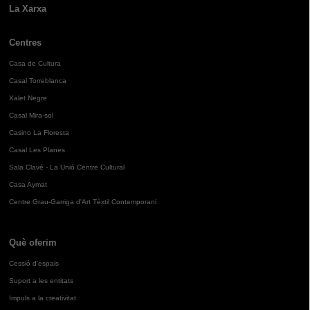
La Xarxa
Centres
Casa de Cultura
Casal Torreblanca
Xalet Negre
Casal Mira-sol
Casino La Floresta
Casal Les Planes
Sala Clavé - La Unió Centre Cultural
Casa Aymat
Centre Grau-Garriga d'Art Tèxtil Contemporani
Què oferim
Cessió d'espais
Suport a les entitats
Impuls a la creativitat