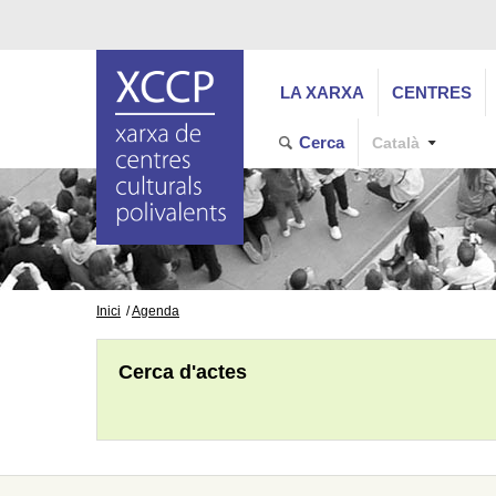
LA XARXA
CENTRES
Cerca
Català
Inici
Agenda
Cerca d'actes