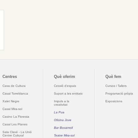
Centres
Què oferim
Què fem
Casa de Cultura
Cessió d'espais
Cursos i Tallers
Casal Torreblanca
Suport a les entitats
Programació pròpia
Xalet Negre
Impuls a la
Exposicions
creativitat
Casal Mira-sol
La Pua
Casino La Floresta
Oficina Jove
Casal Les Planes
Bar Bocamoll
Sala Clavé - La Unió
Centre Cultural
Teatre Mira-sol