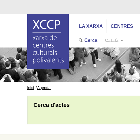
LA XARXA
CENTRES
Cerca
Català
Inici
Agenda
Cerca d'actes