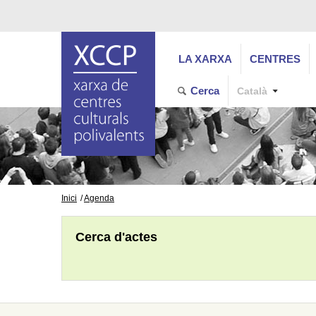
LA XARXA
CENTRES
Cerca
Català
Inici
Agenda
Cerca d'actes