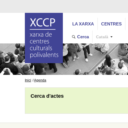
LA XARXA
CENTRES
Cerca
Català
Inici
Agenda
Cerca d'actes