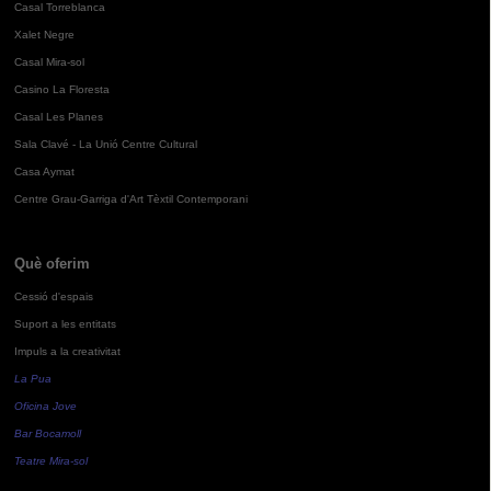
Casal Torreblanca
Xalet Negre
Casal Mira-sol
Casino La Floresta
Casal Les Planes
Sala Clavé - La Unió Centre Cultural
Casa Aymat
Centre Grau-Garriga d'Art Tèxtil Contemporani
Què oferim
Cessió d'espais
Suport a les entitats
Impuls a la creativitat
La Pua
Oficina Jove
Bar Bocamoll
Teatre Mira-sol