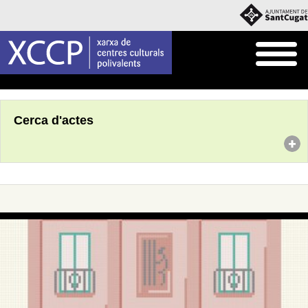
Inici
Agenda
Cerca d'actes