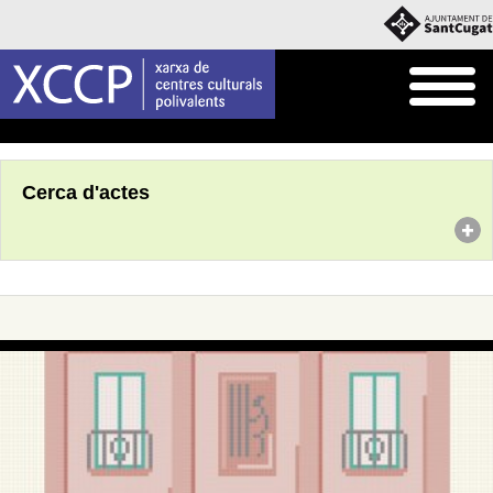
Inici
Agenda
Cerca d'actes