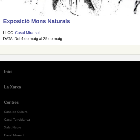
Exposició Mons Naturals
LLOC:
Casal Mira-sol
DATA: Del 4 de maig al 25 de maig
Inici
La Xarxa
Centres
Casa de Cultura
Casal Torreblanca
Xalet Negre
Casal Mira-sol