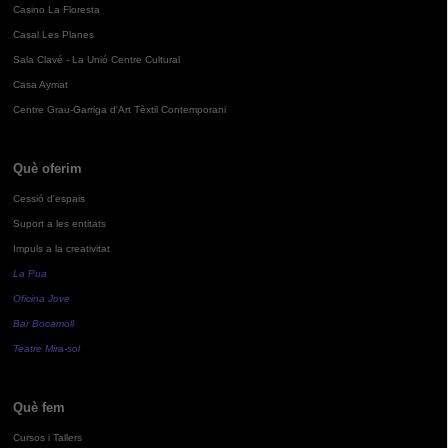
Casino La Floresta
Casal Les Planes
Sala Clavé - La Unió Centre Cultural
Casa Aymat
Centre Grau-Garriga d'Art Tèxtil Contemporani
Què oferim
Cessió d'espais
Suport a les entitats
Impuls a la creativitat
La Pua
Oficina Jove
Bar Bocamoll
Teatre Mira-sol
Què fem
Cursos i Tallers