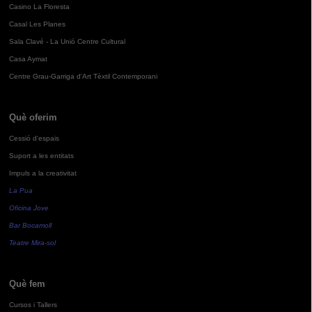
Casino La Floresta
Casal Les Planes
Sala Clavé - La Unió Centre Cultural
Casa Aymat
Centre Grau-Garriga d'Art Tèxtil Contemporani
Què oferim
Cessió d'espais
Suport a les entitats
Impuls a la creativitat
La Pua
Oficina Jove
Bar Bocamoll
Teatre Mira-sol
Què fem
Cursos i Tallers