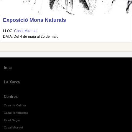
Exposició Mons Naturals
LLOC:
Casal Mira-sol
DATA: Del 4 de maig al 25 de maig
Inici
La Xarxa
Centres
Casa de Cultura
Casal Torreblanca
Xalet Negre
Casal Mira-sol