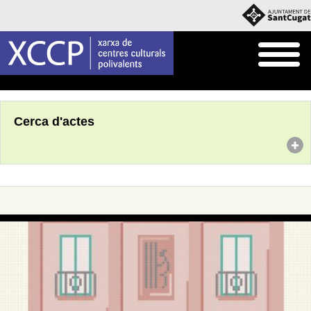
Inici
Agenda
Cerca d'actes