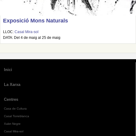
Exposició Mons Naturals
LLOC:
Casal Mira-sol
DATA: Del 4 de maig al 25 de maig
Inici
La Xarxa
Centres
Casa de Cultura
Casal Torreblanca
Xalet Negre
Casal Mira-sol