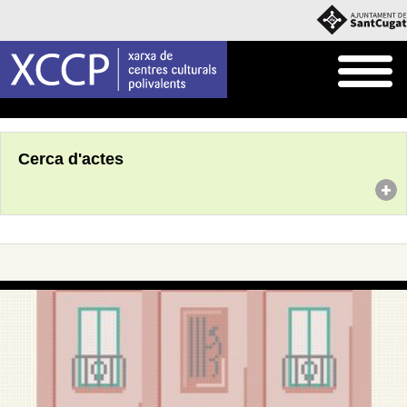
Inici
Agenda
Cerca d'actes