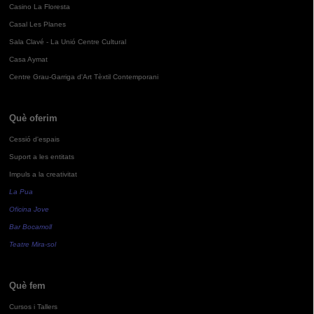
Casino La Floresta
Casal Les Planes
Sala Clavé - La Unió Centre Cultural
Casa Aymat
Centre Grau-Garriga d'Art Tèxtil Contemporani
Què oferim
Cessió d'espais
Suport a les entitats
Impuls a la creativitat
La Pua
Oficina Jove
Bar Bocamoll
Teatre Mira-sol
Què fem
Cursos i Tallers