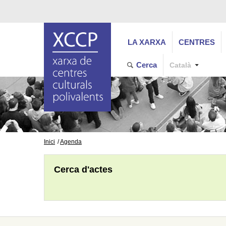
LA XARXA
CENTRES
Cerca
Català
Inici
Agenda
Cerca d'actes