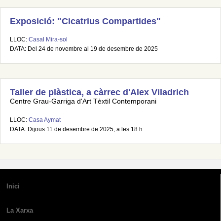
Exposició: "Cicatrius Compartides"
LLOC:
Casal Mira-sol
DATA: Del 24 de novembre al 19 de desembre de 2025
Taller de plàstica, a càrrec d'Alex Viladrich
Centre Grau-Garriga d'Art Tèxtil Contemporani
LLOC:
Casa Aymat
DATA: Dijous 11 de desembre de 2025, a les 18 h
Inici
La Xarxa