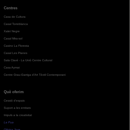
Centres
Casa de Cultura
Casal Torreblanca
Xalet Negre
Casal Mira-sol
Casino La Floresta
Casal Les Planes
Sala Clavé - La Unió Centre Cultural
Casa Aymat
Centre Grau-Garriga d'Art Tèxtil Contemporani
Què oferim
Cessió d'espais
Suport a les entitats
Impuls a la creativitat
La Pua
Oficina Jove