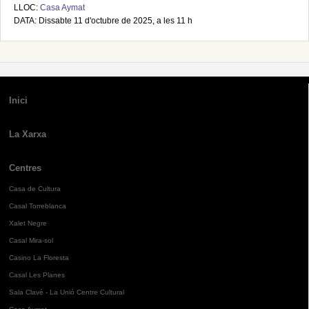
LLOC:
Casa Aymat
DATA: Dissabte 11 d'octubre de 2025, a les 11 h
Inici
La Xarxa
Centres
Casa de Cultura
Casal Torreblanca
Xalet Negre
Casal Mira-sol
Casino La Floresta
Casal Les Planes
Sala Clavé - La Unió Centre Cultural