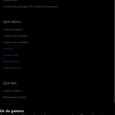
Casa Aymat
Centre Grau-Garriga d'Art Tèxtil Contemporani
Què oferim
Cessió d'espais
Suport a les entitats
Impuls a la creativitat
La Pua
Oficina Jove
Bar Bocamoll
Teatre Mira-sol
Què fem
Cursos i Tallers
Programació pròpia
Exposicions
Ús de galetes