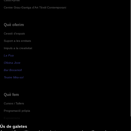
Casa Aymat
Centre Grau-Garriga d'Art Tèxtil Contemporani
Què oferim
Cessió d'espais
Suport a les entitats
Impuls a la creativitat
La Pua
Oficina Jove
Bar Bocamoll
Teatre Mira-sol
Què fem
Cursos i Tallers
Programació pròpia
Exposicions
Ús de galetes