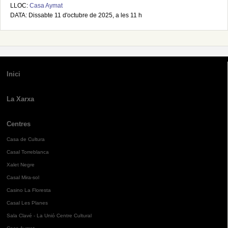
LLOC:
Casa Aymat
DATA: Dissabte 11 d'octubre de 2025, a les 11 h
Inici
La Xarxa
Centres
Casa de Cultura
Casal Torreblanca
Xalet Negre
Casal Mira-sol
Casino La Floresta
Casal Les Planes
Sala Clavé - La Unió Centre Cultural