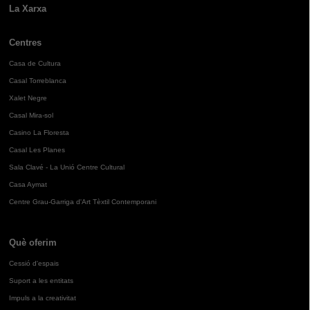
La Xarxa
Centres
Casa de Cultura
Casal Torreblanca
Xalet Negre
Casal Mira-sol
Casino La Floresta
Casal Les Planes
Sala Clavé - La Unió Centre Cultural
Casa Aymat
Centre Grau-Garriga d'Art Tèxtil Contemporani
Què oferim
Cessió d'espais
Suport a les entitats
Impuls a la creativitat