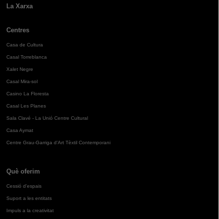
La Xarxa
Centres
Casa de Cultura
Casal Torreblanca
Xalet Negre
Casal Mira-sol
Casino La Floresta
Casal Les Planes
Sala Clavé - La Unió Centre Cultural
Casa Aymat
Centre Grau-Garriga d'Art Tèxtil Contemporani
Què oferim
Cessió d'espais
Suport a les entitats
Impuls a la creativitat