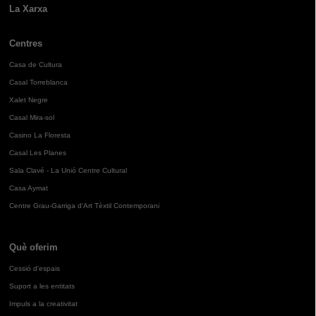
La Xarxa
Centres
Casa de Cultura
Casal Torreblanca
Xalet Negre
Casal Mira-sol
Casino La Floresta
Casal Les Planes
Sala Clavé - La Unió Centre Cultural
Casa Aymat
Centre Grau-Garriga d'Art Tèxtil Contemporani
Què oferim
Cessió d'espais
Suport a les entitats
Impuls a la creativitat