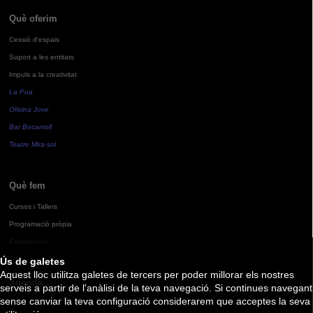
Què oferim
Cessió d'espais
Suport a les entitats
Impuls a la creativitat
La Pua
Oficina Jove
Bar Bocamoll
Teatre Mira-sol
Què fem
Cursos i Tallers
Programació pròpia
Exposicions
Ús de galetes
Aquest lloc utilitza galetes de tercers per poder millorar els nostres
Agenda
serveis a partir de l'anàlisi de la teva navegació. Si continues navegant
sense canviar la teva configuració considerarem que acceptes la seva