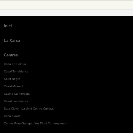
Inici
La Xarxa
Centres
Casa de Cultura
Casal Torreblanca
Xalet Negre
Casal Mira-sol
Casino La Floresta
Casal Les Planes
Sala Clavé - La Unió Centre Cultural
Casa Aymat
Centre Grau-Garriga d'Art Tèxtil Contemporani