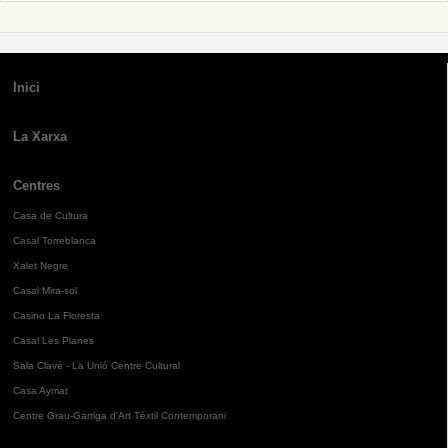
Inici
La Xarxa
Centres
Casa de Cultura
Casal Torreblanca
Xalet Negre
Casal Mira-sol
Casino La Floresta
Casal Les Planes
Sala Clavé - La Unió Centre Cultural
Casa Aymat
Centre Grau-Garriga d'Art Tèxtil Contemporani