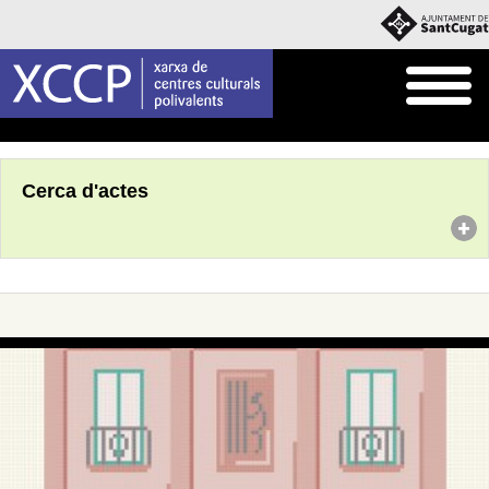
Inici
Agenda
Cerca d'actes