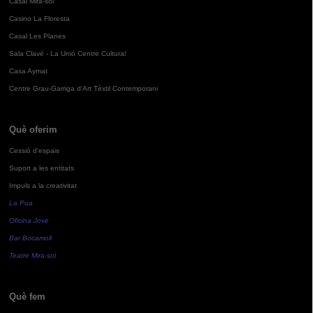
Casal Mira-sol
Casino La Floresta
Casal Les Planes
Sala Clavé - La Unió Centre Cultural
Casa Aymat
Centre Grau-Garriga d'Art Tèxtil Contemporani
Què oferim
Cessió d'espais
Suport a les entitats
Impuls a la creativitat
La Pua
Oficina Jove
Bar Bocamoll
Teatre Mira-sol
Què fem