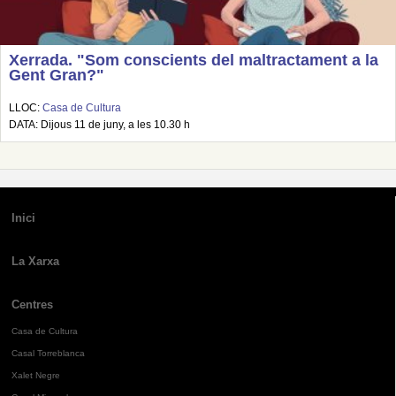
Xerrada. "Som conscients del maltractament a la
Gent Gran?"
LLOC:
Casa de Cultura
DATA: Dijous 11 de juny, a les 10.30 h
Inici
La Xarxa
Centres
Casa de Cultura
Casal Torreblanca
Xalet Negre