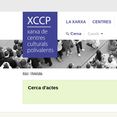
LA XARXA
CENTRES
Cerca
Català
Inici
Agenda
Cerca d'actes