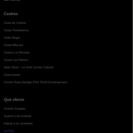
Centres
Casa de Cultura
Casal Torreblanca
Xalet Negre
Casal Mira-sol
Casino La Floresta
Casal Les Planes
Sala Clavé - La Unió Centre Cultural
Casa Aymat
Centre Grau-Garriga d'Art Tèxtil Contemporani
Què oferim
Cessió d'espais
Suport a les entitats
Impuls a la creativitat
La Pua