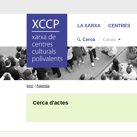
LA XARXA
CENTRES
Cerca
Català
Inici
Agenda
Cerca d'actes