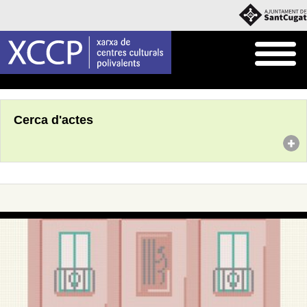
Inici
Agenda
Cerca d'actes