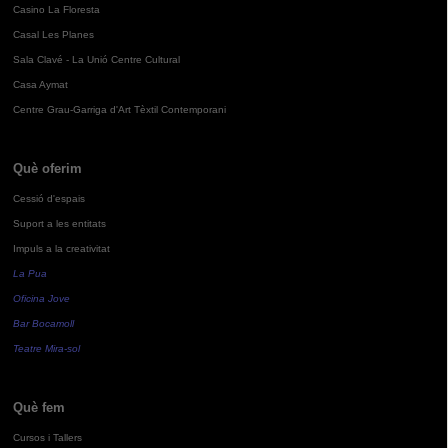
Casino La Floresta
Casal Les Planes
Sala Clavé - La Unió Centre Cultural
Casa Aymat
Centre Grau-Garriga d'Art Tèxtil Contemporani
Què oferim
Cessió d'espais
Suport a les entitats
Impuls a la creativitat
La Pua
Oficina Jove
Bar Bocamoll
Teatre Mira-sol
Què fem
Cursos i Tallers