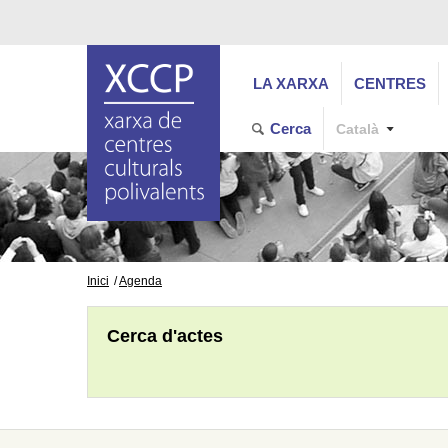
LA XARXA
CENTRES
Cerca
Català
Inici
Agenda
Cerca d'actes