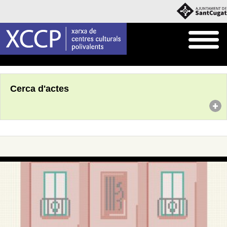
Inici
Agenda
Cerca d'actes