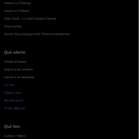
Casino La Floresta
Casal Les Planes
Sala Clavé - La Unió Centre Cultural
Casa Aymat
Centre Grau-Garriga d'Art Tèxtil Contemporani
Què oferim
Cessió d'espais
Suport a les entitats
Impuls a la creativitat
La Pua
Oficina Jove
Bar Bocamoll
Teatre Mira-sol
Què fem
Cursos i Tallers