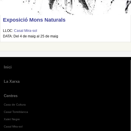
Exposició Mons Naturals
LLOC:
Casal Mira-sol
DATA: Del 4 de maig al 25 de maig
Inici
La Xarxa
Centres
Casa de Cultura
Casal Torreblanca
Xalet Negre
Casal Mira-sol