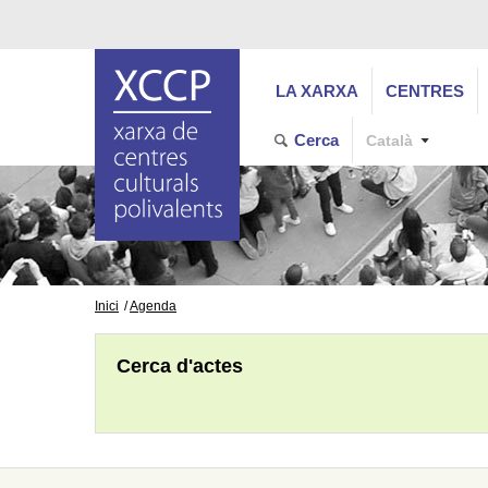
LA XARXA
CENTRES
Cerca
Català
Inici
Agenda
Cerca d'actes