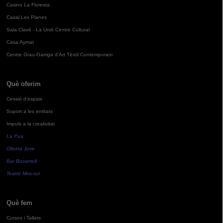
Casino La Floresta
Casal Les Planes
Sala Clavé - La Unió Centre Cultural
Casa Aymat
Centre Grau-Garriga d'Art Tèxtil Contemporani
Què oferim
Cessió d'espais
Suport a les entitats
Impuls a la creativitat
La Pua
Oficina Jove
Bar Bocamoll
Teatre Mira-sol
Què fem
Cursos i Tallers