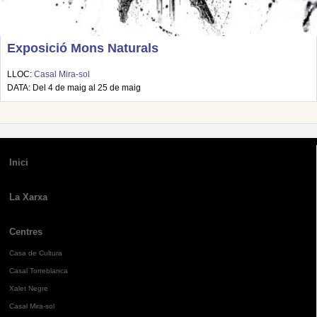
Exposició Mons Naturals
LLOC:
Casal Mira-sol
DATA: Del 4 de maig al 25 de maig
Inici
La Xarxa
Centres
Casa de Cultura
Casal Torreblanca
Xalet Negre
Casal Mira-sol