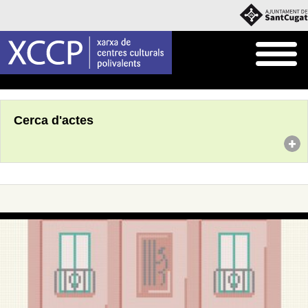
Inici
Agenda
Cerca d'actes