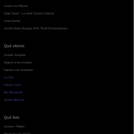
Casal Les Planes
Sala Clavé - La Unió Centre Cultural
Casa Aymat
Centre Grau-Garriga d'Art Tèxtil Contemporani
Què oferim
Cessió d'espais
Suport a les entitats
Impuls a la creativitat
La Pua
Oficina Jove
Bar Bocamoll
Teatre Mira-sol
Què fem
Cursos i Tallers
Programació pròpia