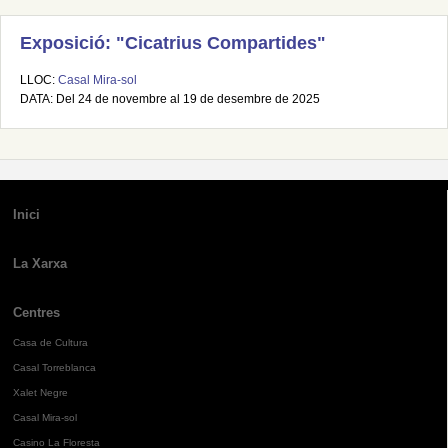
Exposició: "Cicatrius Compartides"
LLOC:
Casal Mira-sol
DATA: Del 24 de novembre al 19 de desembre de 2025
Inici
La Xarxa
Centres
Casa de Cultura
Casal Torreblanca
Xalet Negre
Casal Mira-sol
Casino La Floresta