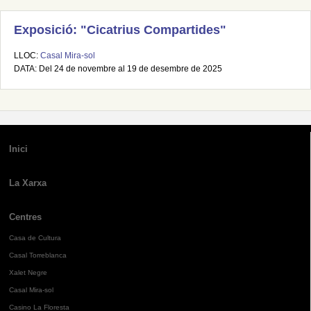
Exposició: "Cicatrius Compartides"
LLOC:
Casal Mira-sol
DATA: Del 24 de novembre al 19 de desembre de 2025
Inici
La Xarxa
Centres
Casa de Cultura
Casal Torreblanca
Xalet Negre
Casal Mira-sol
Casino La Floresta