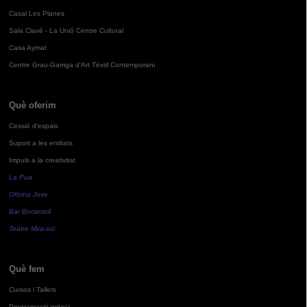
Casal Les Planes
Sala Clavé - La Unió Centre Cultural
Casa Aymat
Centre Grau-Garriga d'Art Tèxtil Contemporani
Què oferim
Cessió d'espais
Suport a les entitats
Impuls a la creativitat
La Pua
Oficina Jove
Bar Bocamoll
Teatre Mira-sol
Què fem
Cursos i Tallers
Programació pròpia