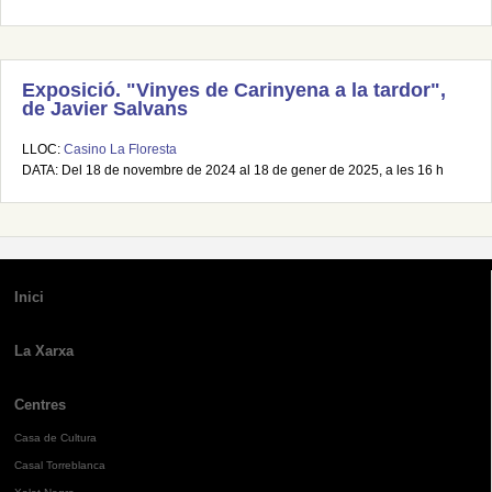
Exposició. "Vinyes de Carinyena a la tardor",
de Javier Salvans
LLOC:
Casino La Floresta
DATA: Del 18 de novembre de 2024 al 18 de gener de 2025, a les 16 h
Inici
La Xarxa
Centres
Casa de Cultura
Casal Torreblanca