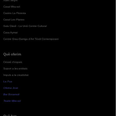
Xalet Negre
Casal Mira-sol
Casino La Floresta
Casal Les Planes
Sala Clavé - La Unió Centre Cultural
Casa Aymat
Centre Grau-Garriga d'Art Tèxtil Contemporani
Què oferim
Cessió d'espais
Suport a les entitats
Impuls a la creativitat
La Pua
Oficina Jove
Bar Bocamoll
Teatre Mira-sol