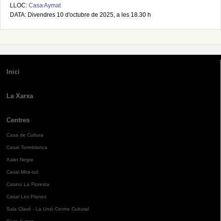
LLOC:
Casa Aymat
DATA: Divendres 10 d'octubre de 2025, a les 18.30 h
Inici
La Xarxa
Centres
Casa de Cultura
Casal Torreblanca
Xalet Negre
Casal Mira-sol
Casino La Floresta
Casal Les Planes
Sala Clavé - La Unió Centre Cultural