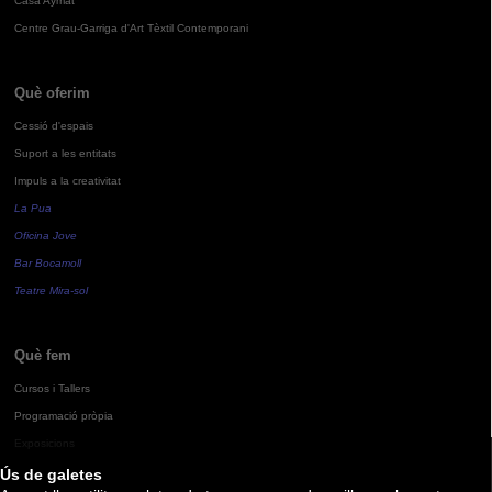
Casa Aymat
Centre Grau-Garriga d'Art Tèxtil Contemporani
Què oferim
Cessió d'espais
Suport a les entitats
Impuls a la creativitat
La Pua
Oficina Jove
Bar Bocamoll
Teatre Mira-sol
Què fem
Cursos i Tallers
Programació pròpia
Exposicions
Ús de galetes