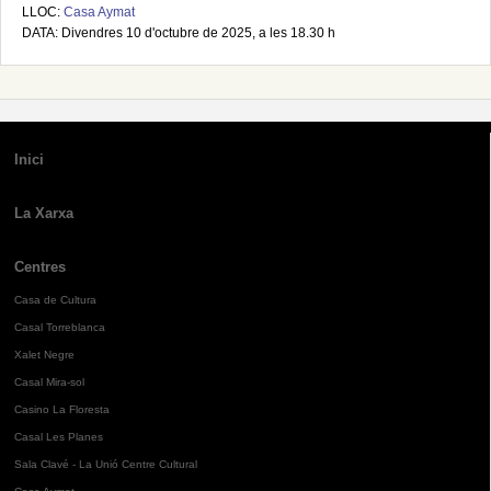
LLOC:
Casa Aymat
DATA: Divendres 10 d'octubre de 2025, a les 18.30 h
Inici
La Xarxa
Centres
Casa de Cultura
Casal Torreblanca
Xalet Negre
Casal Mira-sol
Casino La Floresta
Casal Les Planes
Sala Clavé - La Unió Centre Cultural