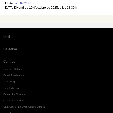
LLOC:
Casa Aymat
DATA: Divendres 10 d'octubre de 2025, a les 18.30 h
Inici
La Xarxa
Centres
Casa de Cultura
Casal Torreblanca
Xalet Negre
Casal Mira-sol
Casino La Floresta
Casal Les Planes
Sala Clavé - La Unió Centre Cultural