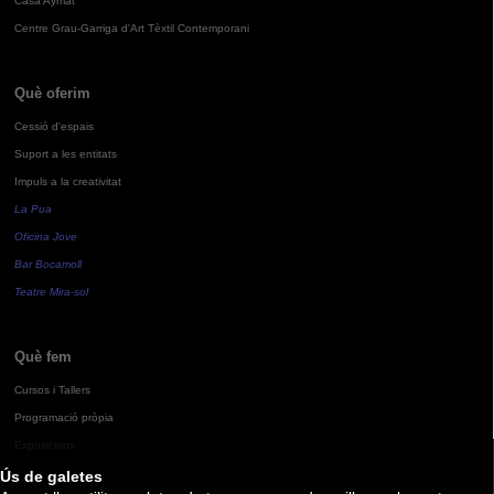
Casa Aymat
Centre Grau-Garriga d'Art Tèxtil Contemporani
Què oferim
Cessió d'espais
Suport a les entitats
Impuls a la creativitat
La Pua
Oficina Jove
Bar Bocamoll
Teatre Mira-sol
Què fem
Cursos i Tallers
Programació pròpia
Exposicions
Ús de galetes