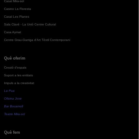
Casal Mira-sol
Casino La Floresta
Casal Les Planes
Sala Clavé - La Unió Centre Cultural
Casa Aymat
Centre Grau-Garriga d'Art Tèxtil Contemporani
Què oferim
Cessió d'espais
Suport a les entitats
Impuls a la creativitat
La Pua
Oficina Jove
Bar Bocamoll
Teatre Mira-sol
Què fem