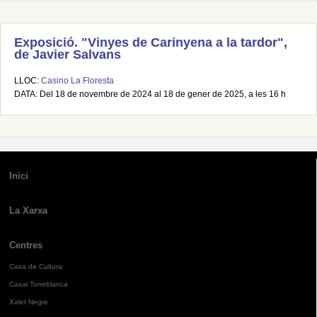
Exposició. "Vinyes de Carinyena a la tardor",
de Javier Salvans
LLOC:
Casino La Floresta
DATA: Del 18 de novembre de 2024 al 18 de gener de 2025, a les 16 h
Inici
La Xarxa
Centres
Casa de Cultura
Casal Torreblanca
Xalet Negre