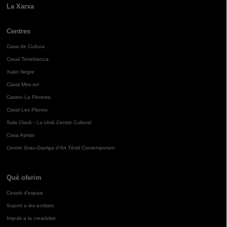
La Xarxa
Centres
Casa de Cultura
Casal Torreblanca
Xalet Negre
Casal Mira-sol
Casino La Floresta
Casal Les Planes
Sala Clavé - La Unió Centre Cultural
Casa Aymat
Centre Grau-Garriga d'Art Tèxtil Contemporani
Què oferim
Cessió d'espais
Suport a les entitats
Impuls a la creativitat