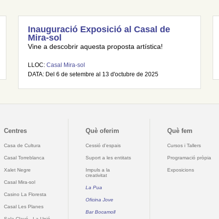
Inauguració Exposició al Casal de
Mira-sol
Vine a descobrir aquesta proposta artística!
LLOC:
Casal Mira-sol
DATA: Del 6 de setembre al 13 d'octubre de 2025
Centres
Què oferim
Què fem
Casa de Cultura
Cessió d'espais
Cursos i Tallers
Casal Torreblanca
Suport a les entitats
Programació pròpia
Xalet Negre
Impuls a la
Exposicions
creativitat
Casal Mira-sol
La Pua
Casino La Floresta
Oficina Jove
Casal Les Planes
Bar Bocamoll
Sala Clavé - La Unió