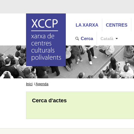
LA XARXA
CENTRES
Cerca
Català
Inici
Agenda
Cerca d'actes